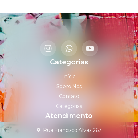
Categorias
Início
Sobre Nós
Contato
Categorias
Atendimento
Rua Francisco Alves 267