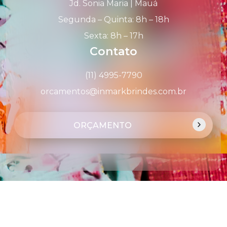
Jd. Sonia Maria | Mauá
Segunda – Quinta: 8h – 18h
Sexta: 8h – 17h
Contato
(11) 4995-7790
orcamentos@inmarkbrindes.com.br
ORÇAMENTO