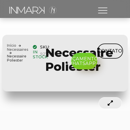
Início
SKU:
Necessaire
Necessaires
CONTATO
IN
92715
Necessaire
STOCK
ORÇAMENTO
Poliester
Poliester
WHATSAPP