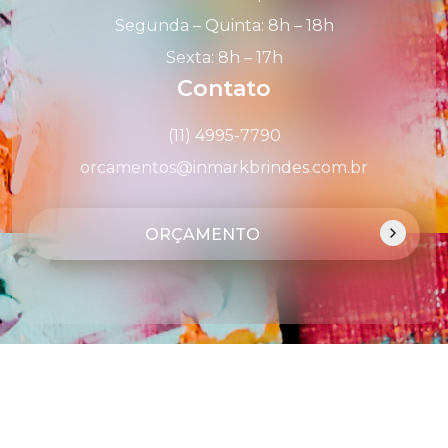
Segunda – Quinta: 8h – 18h
Sexta: 8h – 17h
Contato
(11) 4995-7790
orcamentos@inmarkbrindes.com.br
ORÇAMENTO