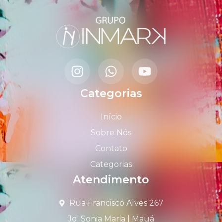
Categorias
Início
Sobre Nós
Contato
Categorias
Atendimento
Rua Francisco Alves 267
Jd. Sonia Maria | Mauá