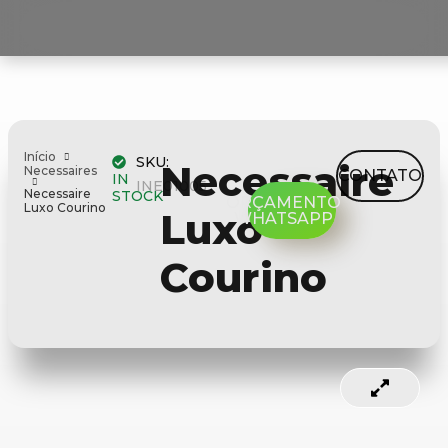
Início
SKU:
Necessaire
Necessaires
CONTATO
IN
INE01005
Necessaire
STOCK
ORÇAMENTO
Luxo Courino
Luxo
WHATSAPP
Courino