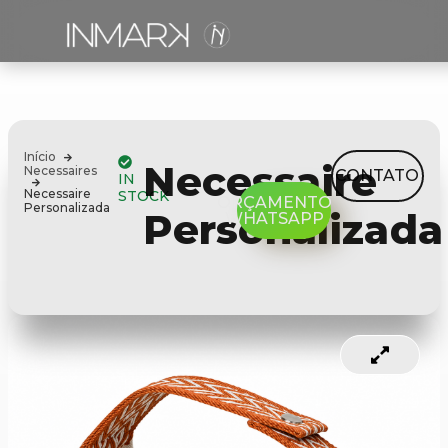
Início
Necessaire
Necessaires
CONTATO
IN
Necessaire
STOCK
ORÇAMENTO
Personalizada
Personalizada
WHATSAPP