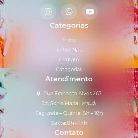
Categorias
Início
Sobre Nós
Contato
Categorias
Atendimento
Rua Francisco Alves 267
Jd. Sonia Maria | Mauá
Segunda – Quinta: 8h – 18h
Sexta: 8h – 17h
Contato