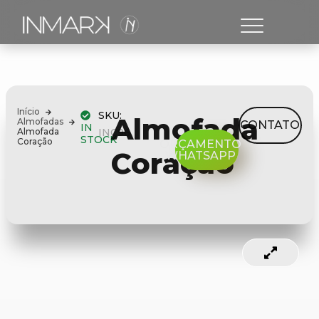
Início
SKU:
Almofada
Almofadas
CONTATO
IN
Almofada
INC96
STOCK
Coração
ORÇAMENTO
Coração
WHATSAPP