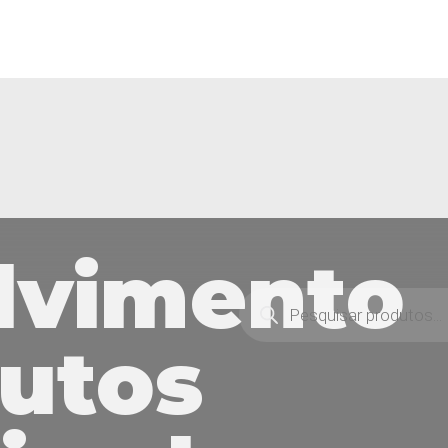
lvimento
utos