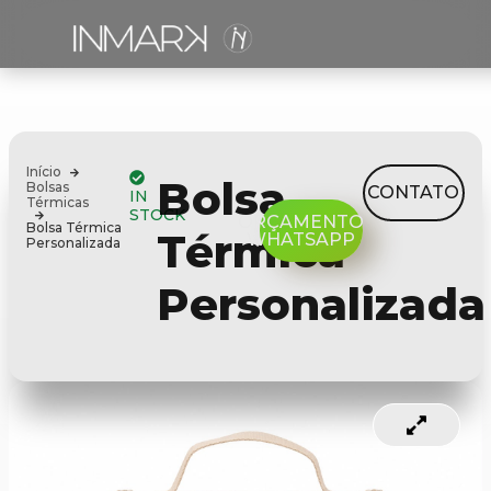
Início
Bolsa
Bolsas
CONTATO
IN
Térmicas
STOCK
ORÇAMENTO
Bolsa Térmica
Térmica
WHATSAPP
Personalizada
Personalizada