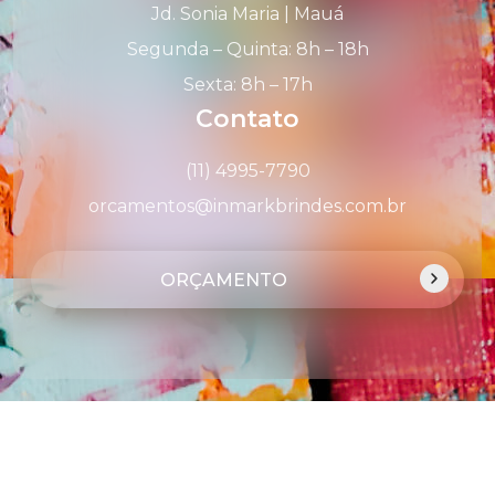
Jd. Sonia Maria | Mauá
Segunda – Quinta: 8h – 18h
Sexta: 8h – 17h
Contato
(11) 4995-7790
orcamentos@inmarkbrindes.com.br
ORÇAMENTO