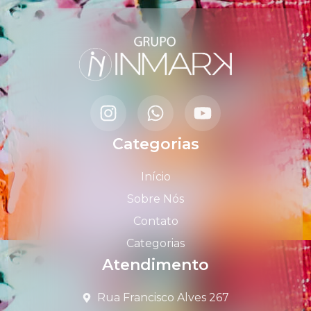
Categorias
Início
Sobre Nós
Contato
Categorias
Atendimento
Rua Francisco Alves 267