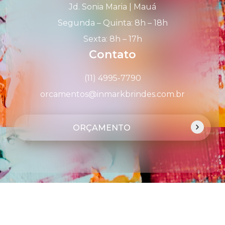
Jd. Sonia Maria | Mauá
Segunda – Quinta: 8h – 18h
Sexta: 8h – 17h
Contato
(11) 4995-7790
orcamentos@inmarkbrindes.com.br
ORÇAMENTO