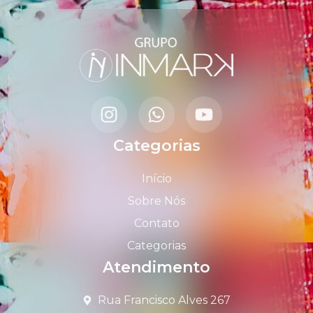
Categorias
Início
Sobre Nós
Contato
Categorias
Atendimento
Rua Francisco Alves 267