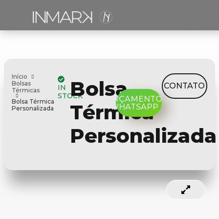
Início
Bolsa
Bolsas
CONTATO
IN
Térmicas
STOCK
ORÇAMENTO
Bolsa Térmica
Térmica
WHATSAPP
Personalizada
Personalizada