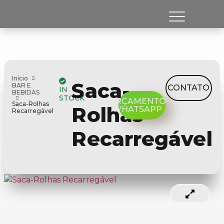
Início
Saca-
BAR E
CONTATO
IN
BEBIDAS
STOCK
ORÇAMENTO
Saca-Rolhas
Rolhas
WHATSAPP
Recarregável
Recarregável