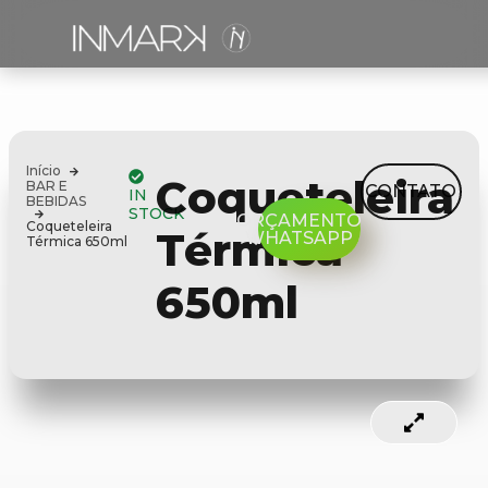
Início
Coqueteleira
BAR E
CONTATO
IN
BEBIDAS
STOCK
ORÇAMENTO
Coqueteleira
Térmica
WHATSAPP
Térmica 650ml
650ml