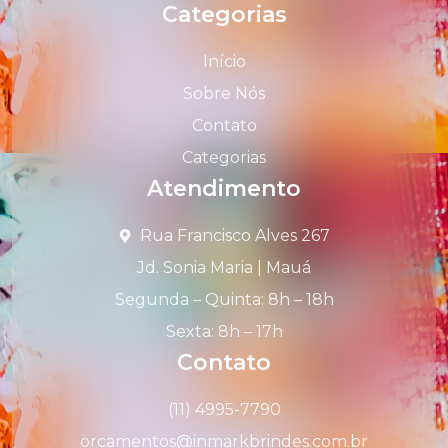
Categorias
Início
Sobre Nós
Contato
Categorias
Atendimento
Rua Francisco Alves 267
Jd. Sonia Maria | Mauá
Segunda – Quinta: 8h – 18h
Sexta: 8h – 17h
Contato
(11) 4995-7790
orcamentos@inmarkbrindes.com.br