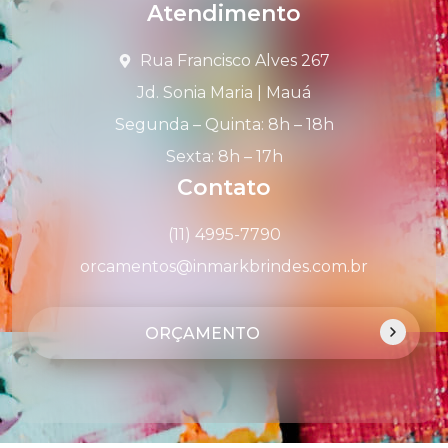
Atendimento
Rua Francisco Alves 267
Jd. Sonia Maria | Mauá
Segunda – Quinta: 8h – 18h
Sexta: 8h – 17h
Contato
(11) 4995-7790
orcamentos@inmarkbrindes.com.br
ORÇAMENTO