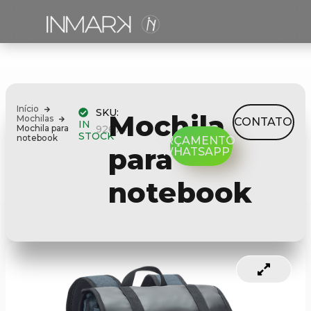
Início
SKU:
Mochila
Mochilas
CONTATO
IN
Mochila para
92674
STOCK
notebook
ORÇAMENTO
para
WHATSAPP
notebook