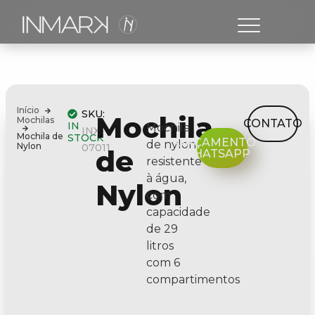
Início
SKU:
Mochila
Mochilas
CONTATO
IN
Mochila
INX-
Mochila de
STOCK
ORÇAMENTO
de nylon
Nylon
07011
de
WHATSAPP
resistente
à água,
Nylon
com
capacidade
de 29
litros
com 6
compartimentos