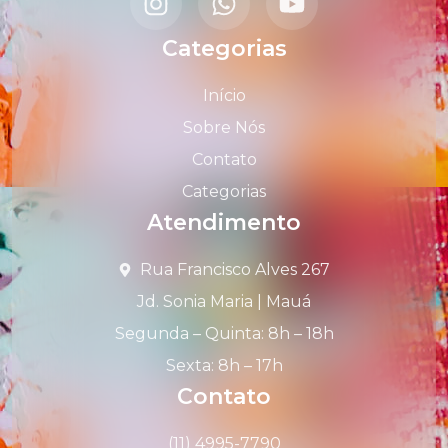
Categorias
Início
Sobre Nós
Contato
Categorias
Atendimento
Rua Francisco Alves 267
Jd. Sonia Maria | Mauá
Segunda – Quinta: 8h – 18h
Sexta: 8h – 17h
Contato
(11) 4995-7790