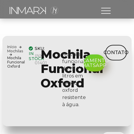
Início
SKU:
Mochila
Mochilas
CONTATO
IN
Mochila
INX-
Mochila
STOCK
ORÇAMENTO
funcional
Funcional
01401
Funcional
WHATSAPP
Oxford
de 19
litros em
Oxford
tecido
oxford
resistente
à água.