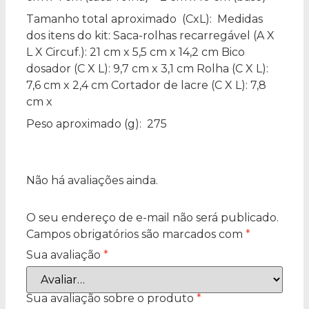
Tamanho total aproximado
(CxL): Medidas
dos itens do kit: Saca-rolhas recarregável (A X
L X Circuf.): 21 cm x 5,5 cm x 14,2 cm Bico
dosador (C X L): 9,7 cm x 3,1 cm Rolha (C X L):
7,6 cm x 2,4 cm Cortador de lacre (C X L): 7,8
cm x
Peso aproximado
(g): 275
Não há avaliações ainda.
O seu endereço de e-mail não será publicado.
Campos obrigatórios são marcados com
*
Sua avaliação
*
Sua avaliação sobre o produto
*