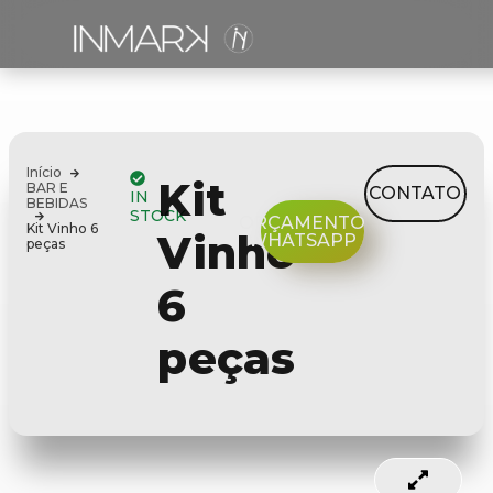
Início
Kit
BAR E
CONTATO
IN
BEBIDAS
STOCK
ORÇAMENTO
Kit Vinho 6
Vinho
WHATSAPP
peças
6
peças