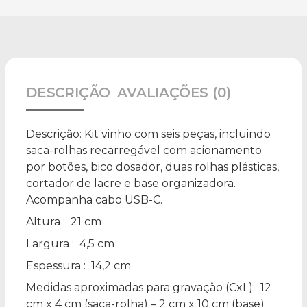
DESCRIÇÃO
AVALIAÇÕES (0)
Descrição:
Kit vinho com seis peças, incluindo
saca-rolhas recarregável com acionamento
por botões, bico dosador, duas rolhas plásticas,
cortador de lacre e base organizadora.
Acompanha cabo USB-C.
Altura
: 21 cm
Largura
: 4,5 cm
Espessura
: 14,2 cm
Medidas aproximadas para gravação
(CxL): 12
cm x 4 cm (saca-rolha) – 2 cm x 10 cm (base)