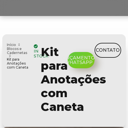
Início
Kit
Blocos e
CONTATO
IN
Cadernetas
STOCK
ORÇAMENTO
Kit para
para
WHATSAPP
Anotações
com Caneta
Anotações
com
Caneta