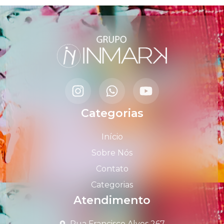
Categorias
Início
Sobre Nós
Contato
Categorias
Atendimento
Rua Francisco Alves 267