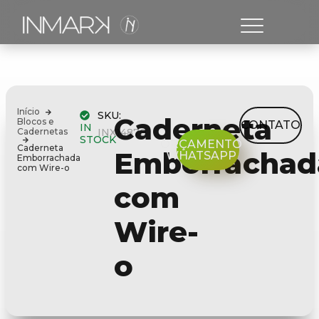
Início
SKU:
Caderneta
Blocos e
CONTATO
IN
Cadernetas
INX14870
STOCK
ORÇAMENTO
Caderneta
Emborrachad
WHATSAPP
Emborrachada
com Wire-o
com
Wire-
o