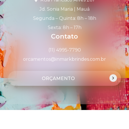
Jd. Sonia Maria | Mauá
Segunda – Quinta: 8h – 18h
Sexta: 8h – 17h
Contato
(11) 4995-7790
orcamentos@inmarkbrindes.com.br
ORÇAMENTO