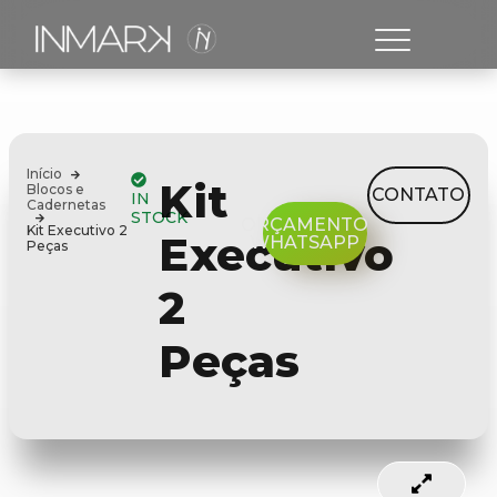
Início
Kit
Blocos e
CONTATO
IN
Cadernetas
STOCK
ORÇAMENTO
Kit Executivo 2
Executivo
WHATSAPP
Peças
2
Peças