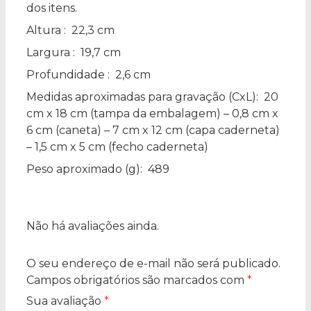
dos itens.
Altura
: 22,3 cm
Largura
: 19,7 cm
Profundidade
: 2,6 cm
Medidas aproximadas para gravação
(CxL): 20
cm x 18 cm (tampa da embalagem) – 0,8 cm x
6 cm (caneta) – 7 cm x 12 cm (capa caderneta)
– 1,5 cm x 5 cm (fecho caderneta)
Peso aproximado
(g): 489
Não há avaliações ainda.
O seu endereço de e-mail não será publicado.
Campos obrigatórios são marcados com
*
Sua avaliação
*