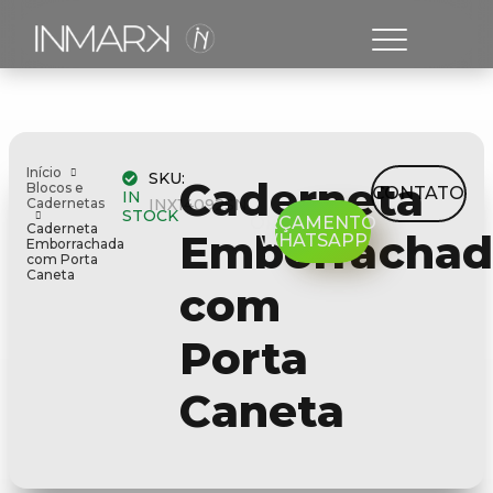
Início
SKU:
Caderneta
Blocos e
CONTATO
IN
Cadernetas
INX14092SN
STOCK
ORÇAMENTO
Caderneta
Emborrachad
WHATSAPP
Emborrachada
com Porta
Caneta
com
Porta
Caneta