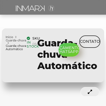
Início
SKU:
Guarda-
Guarda-chuva
CONTATO
IN
05046B
Guarda-chuva
STOCK
ORÇAMENTO
Automático
chuva
WHATSAPP
Automático