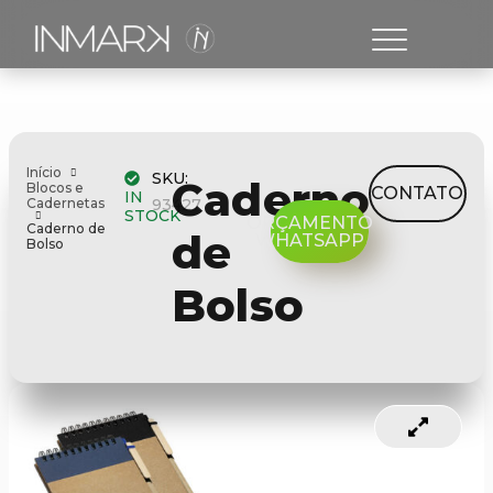
Início
SKU:
Caderno
Blocos e
CONTATO
IN
Cadernetas
93427
STOCK
ORÇAMENTO
Caderno de
de
WHATSAPP
Bolso
Bolso