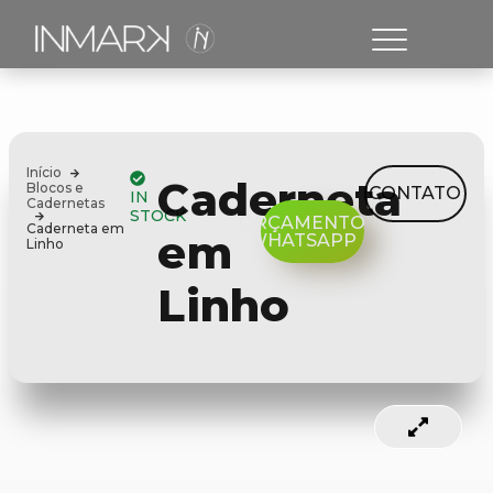
Início
Caderneta
Blocos e
CONTATO
IN
Cadernetas
STOCK
ORÇAMENTO
Caderneta em
em
WHATSAPP
Linho
Linho