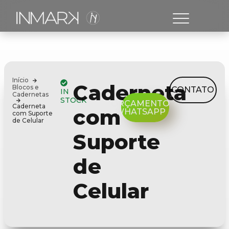
Início
Caderneta
Blocos e
CONTATO
IN
Cadernetas
STOCK
ORÇAMENTO
Caderneta
com
WHATSAPP
com Suporte
de Celular
Suporte
de
Celular