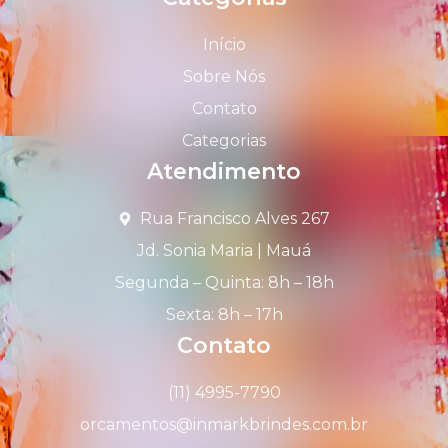
Início
Sobre Nós
Contato
Categorias
Atendimento
Rua Francisco Alves 267
Jd. Sonia Maria | Mauá
Segunda – Quinta: 8h – 18h
Sexta: 8h – 17h
Contato
(11) 4995-7790
orcamentos@inmarkbrindes.com.br