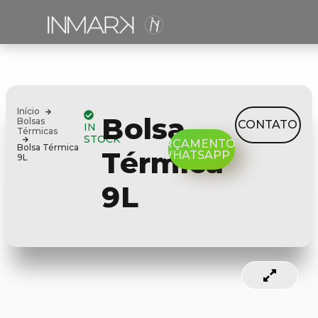
Início
Bolsa
Bolsas
CONTATO
IN
Térmicas
STOCK
ORÇAMENTO
Bolsa Térmica
Térmica
WHATSAPP
9L
9L