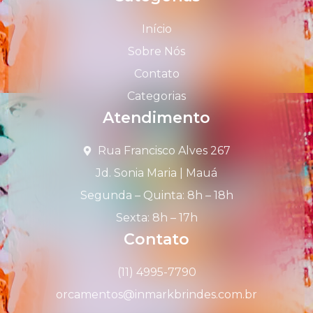
Início
Sobre Nós
Contato
Categorias
Atendimento
Rua Francisco Alves 267
Jd. Sonia Maria | Mauá
Segunda – Quinta: 8h – 18h
Sexta: 8h – 17h
Contato
(11) 4995-7790
orcamentos@inmarkbrindes.com.br