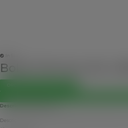
In Stock
Bolsa Térmica 40L 4
ORÇAMENTO WHATSAPP
Descrição
Avaliações (0)
Descrição:
Bolsa térmica de poliéster 420D de 40 litros c