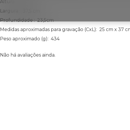
Altura
: 31,5 cm
Largura
: 37,5 cm
Profundidade
: 23,5cm
Medidas aproximadas para gravação
(CxL): 25 cm x 37 c
Peso aproximado
(g): 434
Não há avaliações ainda.