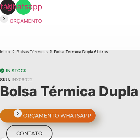
stagram
Whatsapp
ORÇAMENTO
Início
Bolsas Térmicas
Bolsa Térmica Dupla 6 Litros
IN STOCK
SKU:
INX06022
Bolsa Térmica Dupla 
ORÇAMENTO WHATSAPP
CONTATO