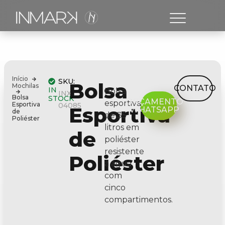
Início
SKU:
Bolsa
Mochilas
CONTATO
IN
Bolsa
INX-
Bolsa
STOCK
ORÇAMENTO
esportiva
Esportiva
04085
Esportiva
WHATSAPP
de
de 35
Poliéster
litros em
de
poliéster
resistente
Poliéster
à água
com
cinco
compartimentos.