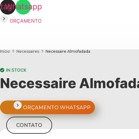
stagram
Whatsapp
ORÇAMENTO
Início
Necessaires
Necessaire Almofadada
IN STOCK
Necessaire Almofad
ORÇAMENTO WHATSAPP
CONTATO