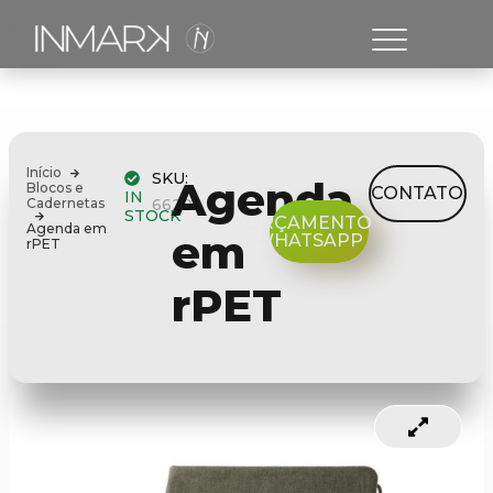
Início
SKU:
Agenda
Blocos e
CONTATO
IN
Cadernetas
66201
STOCK
ORÇAMENTO
Agenda em
em
WHATSAPP
rPET
rPET