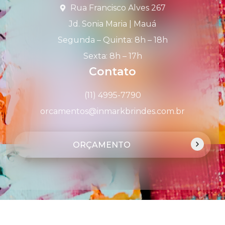
Rua Francisco Alves 267
Jd. Sonia Maria | Mauá
Segunda – Quinta: 8h – 18h
Sexta: 8h – 17h
Contato
(11) 4995-7790
orcamentos@inmarkbrindes.com.br
ORÇAMENTO