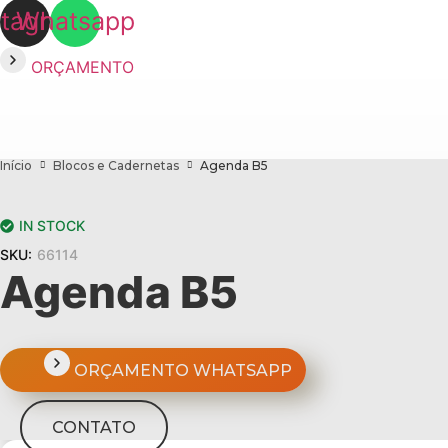
stagram
Whatsapp
ORÇAMENTO
Início
Blocos e Cadernetas
Agenda B5
IN STOCK
SKU:
66114
Agenda B5
ORÇAMENTO WHATSAPP
CONTATO