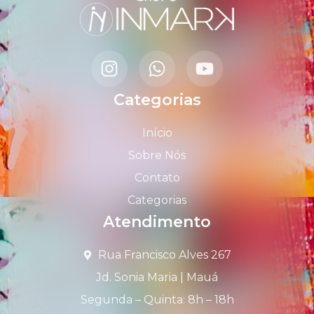
Categorias
Início
Sobre Nós
Contato
Categorias
Atendimento
Rua Francisco Alves 267
Jd. Sonia Maria | Mauá
Segunda – Quinta: 8h – 18h