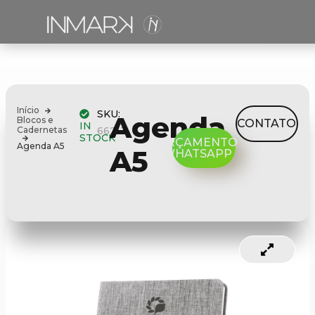
Início
SKU:
Agenda
Blocos e
CONTATO
IN
Cadernetas
66213
STOCK
ORÇAMENTO
Agenda A5
A5
WHATSAPP