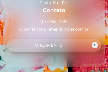
Sexta: 8h – 17h
Contato
(11) 4995-7790
orcamentos@inmarkbrindes.com.br
ORÇAMENTO