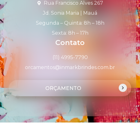
Rua Francisco Alves 267
Jd. Sonia Maria | Mauá
Segunda – Quinta: 8h – 18h
Sexta: 8h – 17h
Contato
(11) 4995-7790
orcamentos@inmarkbrindes.com.br
ORÇAMENTO