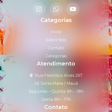
Categorias
Início
Sobre Nós
Contato
Categorias
Atendimento
Rua Francisco Alves 267
Jd. Sonia Maria | Mauá
Segunda – Quinta: 8h – 18h
Sexta: 8h – 17h
Contato