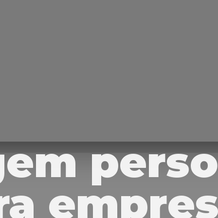
em perso
ra empres