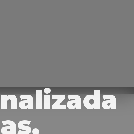
nalizada
as.