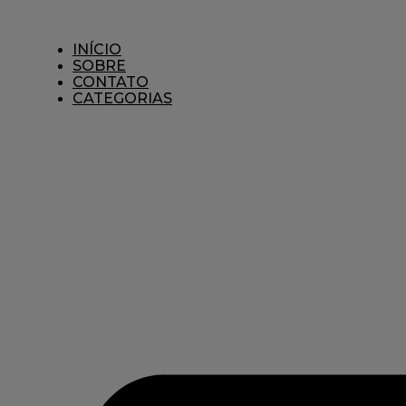
Ir
para
o
INÍCIO
conteúdo
SOBRE
CONTATO
CATEGORIAS