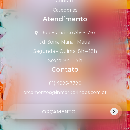
Contato
Categorias
Atendimento
Rua Francisco Alves 267
Jd. Sonia Maria | Mauá
Segunda – Quinta: 8h – 18h
Sexta: 8h – 17h
Contato
(11) 4995-7790
orcamentos@inmarkbrindes.com.br
ORÇAMENTO