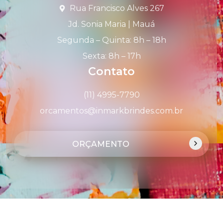
Rua Francisco Alves 267
Jd. Sonia Maria | Mauá
Segunda – Quinta: 8h – 18h
Sexta: 8h – 17h
Contato
(11) 4995-7790
orcamentos@inmarkbrindes.com.br
ORÇAMENTO