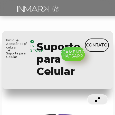
Início
Suporte
Acessórios p/
CONTATO
IN
celular
STOCK
ORÇAMENTO
Suporte para
para
WHATSAPP
Celular
Celular