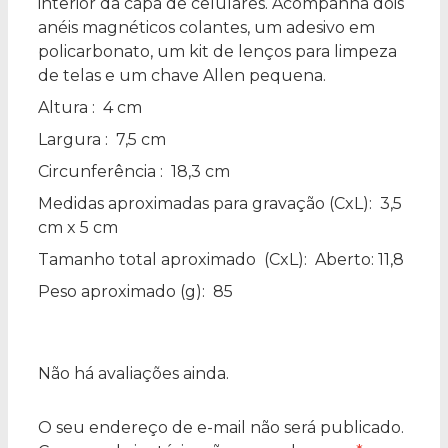
interior da capa de celulares. Acompanha dois
anéis magnéticos colantes, um adesivo em
policarbonato, um kit de lenços para limpeza
de telas e um chave Allen pequena.
Altura
: 4 cm
Largura
: 7,5 cm
Circunferência
: 18,3 cm
Medidas aproximadas para gravação
(CxL): 3,5
cm x 5 cm
Tamanho total aproximado
(CxL): Aberto: 11,8
Peso aproximado
(g): 85
Não há avaliações ainda.
O seu endereço de e-mail não será publicado.