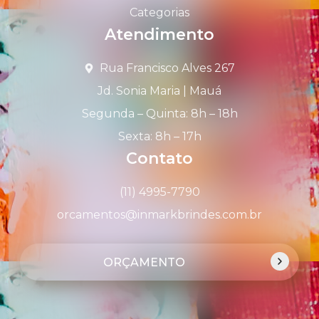
Categorias
Atendimento
Rua Francisco Alves 267
Jd. Sonia Maria | Mauá
Segunda – Quinta: 8h – 18h
Sexta: 8h – 17h
Contato
(11) 4995-7790
orcamentos@inmarkbrindes.com.br
ORÇAMENTO