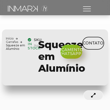
Início
SKU:
Squeeze
Garrafas
CONTATO
IN
Squeeze em
94059
STOCK
Alumínio
ORÇAMENTO
em
WHATSAPP
Alumínio