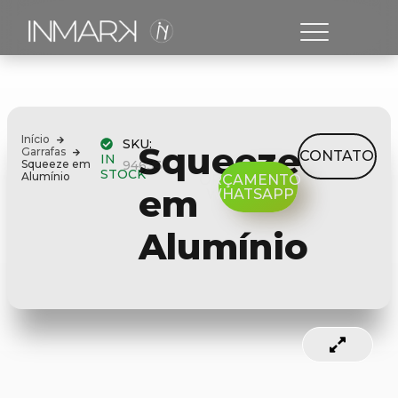
Início
SKU:
Squeeze
Garrafas
CONTATO
IN
Squeeze em
94633
STOCK
Alumínio
ORÇAMENTO
em
WHATSAPP
Alumínio