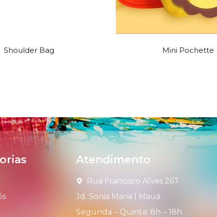
Shoulder Bag
Mini Pochette
orias
Atendimento
Rua Francisco Alves 267
ós
Jd. Sonia Maria | Mauá
Segunda – Quinta: 8h – 18h