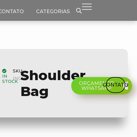
CONTATO
CATEGORIAS
Shoulder
SKU:
IN
INC38
STOCK
ORÇAMENTO
CONTATO
Bag
WHATSAPP