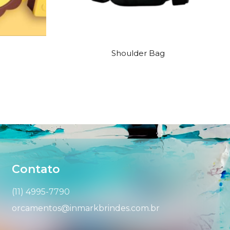
Shoulder Bag
Contato
(11) 4995-7790
orcamentos@inmarkbrindes.com.br