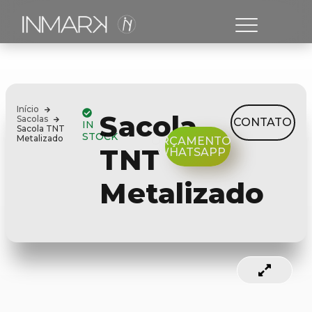
Início
Sacola
Sacolas
CONTATO
IN
Sacola TNT
STOCK
Metalizado
ORÇAMENTO
TNT
WHATSAPP
Metalizado