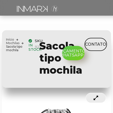
Início
SKU:
Sacola
Mochilas
CONTATO
IN
Sacola tipo
92798
STOCK
mochila
ORÇAMENTO
tipo
WHATSAPP
mochila