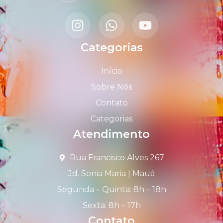
Categorias
Início
Sobre Nós
Contato
Categorias
Atendimento
Rua Francisco Alves 267
Jd. Sonia Maria | Mauá
Segunda – Quinta: 8h – 18h
Sexta: 8h – 17h
Contato