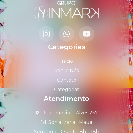
Categorias
Início
Sobre Nós
Contato
Categorias
Atendimento
Rua Francisco Alves 267
Jd. Sonia Maria | Mauá
Segunda – Quinta: 8h – 18h