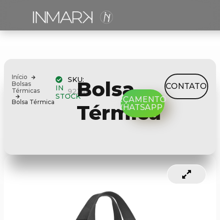
Início
SKU:
Bolsa
Bolsas
CONTATO
IN
Térmicas
92346
STOCK
ORÇAMENTO
Bolsa Térmica
Térmica
WHATSAPP