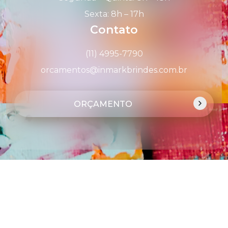
Sexta: 8h – 17h
Contato
(11) 4995-7790
orcamentos@inmarkbrindes.com.br
ORÇAMENTO