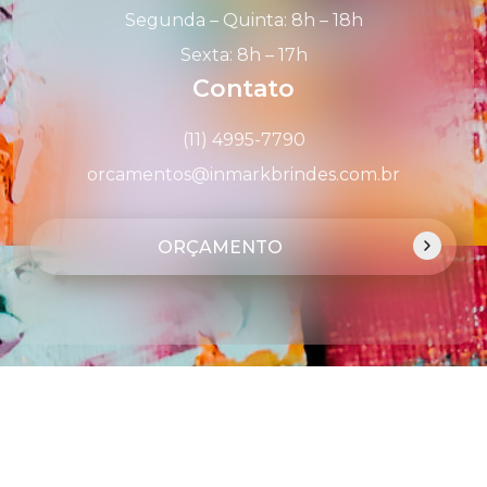
Segunda – Quinta: 8h – 18h
Sexta: 8h – 17h
Contato
(11) 4995-7790
orcamentos@inmarkbrindes.com.br
ORÇAMENTO