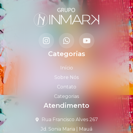
Categorias
Início
Sobre Nós
Contato
Categorias
Atendimento
Rua Francisco Alves 267
Jd. Sonia Maria | Mauá