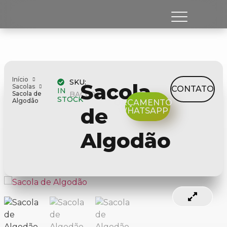
Início
SKU:
Sacola
Sacolas
CONTATO
IN
Sacola de
BAC004
STOCK
Algodão
ORÇAMENTO
de
WHATSAPP
Algodão