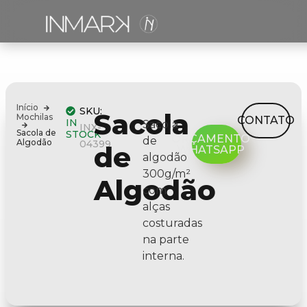
Início
SKU:
Sacola
Mochilas
CONTATO
IN
Sacola
INX-
Sacola de
STOCK
ORÇAMENTO
de
Algodão
04399
de
WHATSAPP
algodão
300g/m²
Algodão
com
alças
costuradas
na parte
interna.