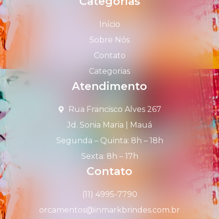
Categorias
Início
Sobre Nós
Contato
Categorias
Atendimento
Rua Francisco Alves 267
Jd. Sonia Maria | Mauá
Segunda – Quinta: 8h – 18h
Sexta: 8h – 17h
Contato
(11) 4995-7790
orcamentos@inmarkbrindes.com.br