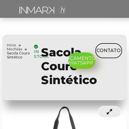
Início
Sacola
Mochilas
CONTATO
IN
Sacola Couro
STOCK
Sintético
ORÇAMENTO
Couro
WHATSAPP
Sintético