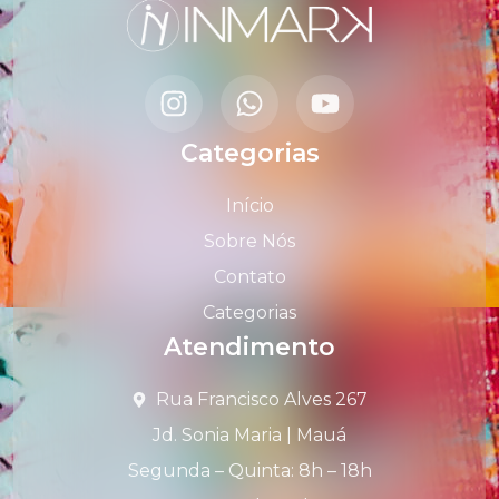
Categorias
Início
Sobre Nós
Contato
Categorias
Atendimento
Rua Francisco Alves 267
Jd. Sonia Maria | Mauá
Segunda – Quinta: 8h – 18h