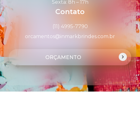
Sexta: 8h – 17h
Contato
(11) 4995-7790
orcamentos@inmarkbrindes.com.br
ORÇAMENTO