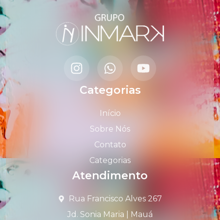
Categorias
Início
Sobre Nós
Contato
Categorias
Atendimento
Rua Francisco Alves 267
Jd. Sonia Maria | Mauá