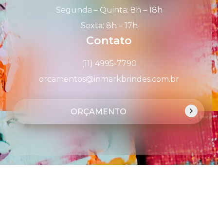
Segunda – Quinta: 8h – 18h
Sexta: 8h – 17h
Contato
(11) 4995-7790
orcamentos@inmarkbrindes.com.br
ORÇAMENTO